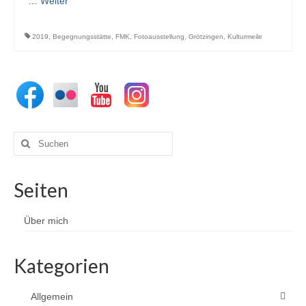
…
Weiter
2019
,
Begegnungsstätte
,
FMK
,
Fotoausstellung
,
Grötzingen
,
Kulturmeile
Suchen
nach:
Seiten
Über mich
Kategorien
Allgemein