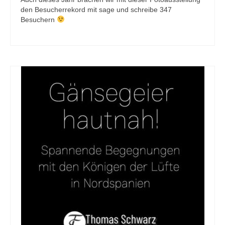
den Besucherrekord mit sage und schreibe 347
Besuchern