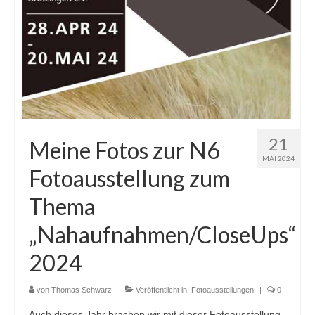
21
Meine Fotos zur N6
MAI 2024
Fotoausstellung zum
Thema
„Nahaufnahmen/CloseUps“
2024
von
Thomas Schwarz
|
Veröffentlicht in:
Fotoausstellungen
|
0
Auch dieses Jahr brachen wir mit dieser Fotoausstellung