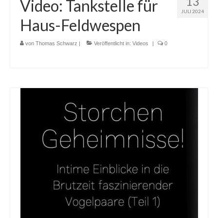
13
Video: Tankstelle für
JULI 2024
Haus-Feldwespen
von
Thomas Schwarz
|
Veröffentlicht in:
Videos
|
0