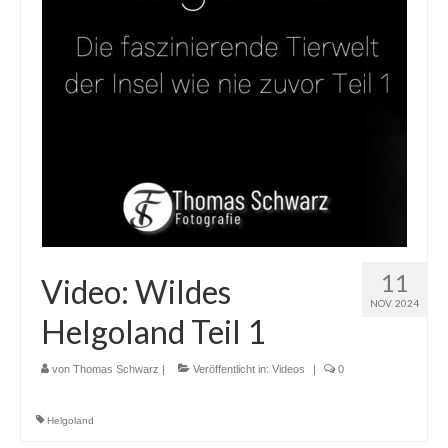
11
Video: Wildes
NOV. 2024
Helgoland Teil 1
von
Thomas Schwarz
|
Veröffentlicht in:
Videos
|
0
Helgoland