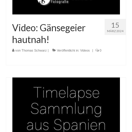
15
Video: Gänsegeier
MÄRZ 2024
hautnah!
von
Thomas Schwarz
|
Veröffentlicht in:
Videos
|
0