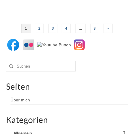
Seitennummerierung
1
2
3
4
…
8
»
der
Beiträge
Suchen
nach:
Seiten
Über mich
Kategorien
Allgemein