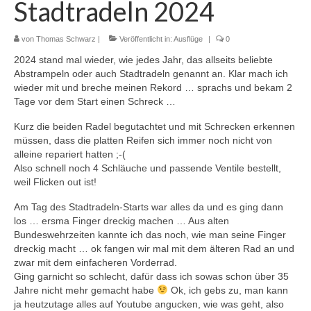
Stadtradeln 2024
von
Thomas Schwarz
|
Veröffentlicht in:
Ausflüge
|
0
2024 stand mal wieder, wie jedes Jahr, das allseits beliebte
Abstrampeln oder auch Stadtradeln genannt an. Klar mach ich
wieder mit und breche meinen Rekord … sprachs und bekam 2
Tage vor dem Start einen Schreck …
Kurz die beiden Radel begutachtet und mit Schrecken erkennen
müssen, dass die platten Reifen sich immer noch nicht von
alleine repariert hatten ;-(
Also schnell noch 4 Schläuche und passende Ventile bestellt,
weil Flicken out ist!
Am Tag des Stadtradeln-Starts war alles da und es ging dann
los … ersma Finger dreckig machen … Aus alten
Bundeswehrzeiten kannte ich das noch, wie man seine Finger
dreckig macht … ok fangen wir mal mit dem älteren Rad an und
zwar mit dem einfacheren Vorderrad.
Ging garnicht so schlecht, dafür dass ich sowas schon über 35
Jahre nicht mehr gemacht habe
Ok, ich gebs zu, man kann
ja heutzutage alles auf Youtube angucken, wie was geht, also