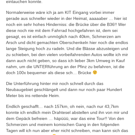
eintauchen konnte.
Normalerweise wäre ich ja am KIT Eingang vorbei immer
gerade aus schneller wieder in der Heimat, aaaaaber … hier ist
noch ein sehr hohes Hinderniss: die Brücke über die B36!! Wer
diese noch nie mit dem Fahrrad hochgefahren ist, dem sei
gesagt, es ist einfach unmöglich nach 40km, Schmerzen am
Arsch und dicht gemachten Oberschenkeln hier noch die endlos
lange Steigung hoch zu radeln. Und die Blässe abzusteigen und
zu schieben, bei den vielen vorbeifahrenden Autos wollte ich mir
dann auch nicht geben, so dass ich lieber 3km Umweg in Kauf
nahm, um die UNTERführung an der Pfinz zu befahren, ist die
doch 100x bequemer als diese sch… Brücke
Die Unterführung hinter mir noch schnell durch das
Neubaugebiet geschlängelt und dann nur noch paar Hundert
Meter bis ins rettende Heim.
Endlich geschafft… nach 157km, oh nein, nach nur 43,7km
konnte ich endlich mein Drahtesel abstellen und ihn von mir und
dem Gepäck befreien … häpüüü, war das eine Tour!! Von den
Schmerzen und meinem komischen Gang in den folgenden
Tagen will ich nun aber eher nicht schreiben, man kann sich das