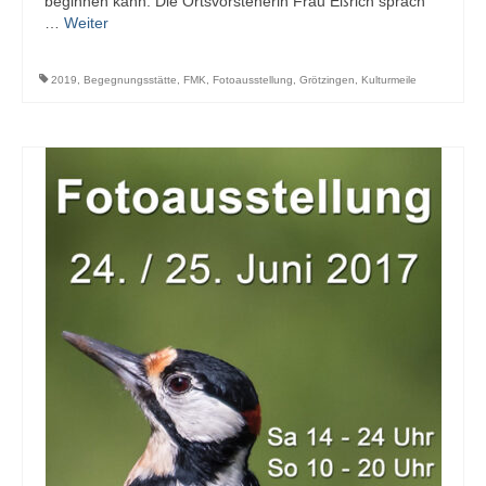
beginnen kann. Die Ortsvorsteherin Frau Eßrich sprach
…
Weiter
2019
,
Begegnungsstätte
,
FMK
,
Fotoausstellung
,
Grötzingen
,
Kulturmeile