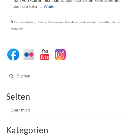
man von Außen nicht sieht, aber die vielen Komplimente
über die tolle …
Weiter
Fotoausstellung
,
Fotos
,
Kulturmeile
,
Mandschurenkraniche
,
Seeadler
,
Snow
Monkeys
Suchen
nach:
Seiten
Über mich
Kategorien