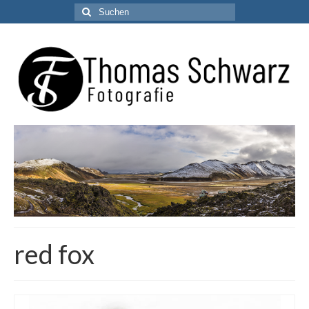
Suchen
nach:
red fox