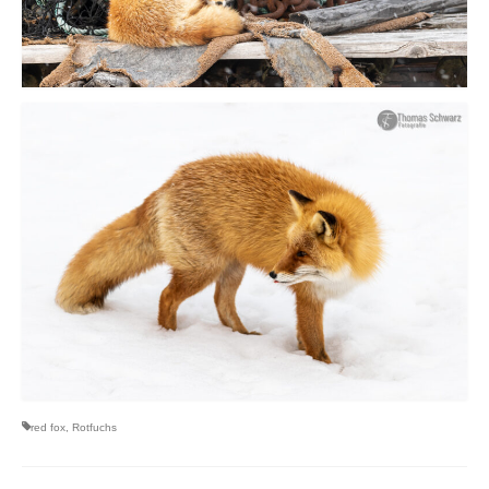
red fox
,
Rotfuchs