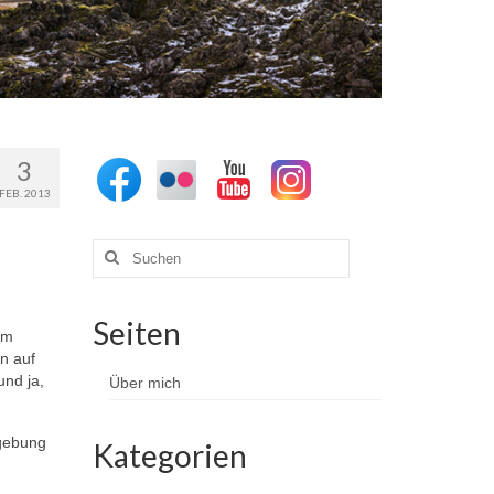
3
FEB. 2013
Suchen
nach:
Seiten
am
n auf
nd ja,
Über mich
mgebung
Kategorien