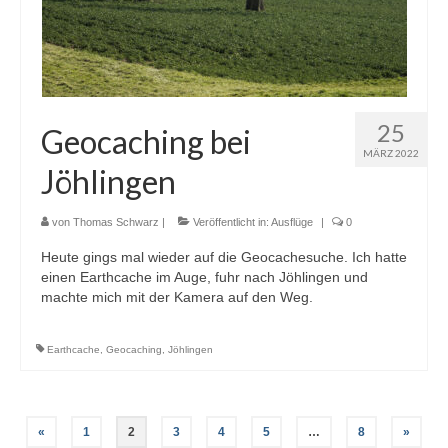
25
Geocaching bei
MÄRZ 2022
Jöhlingen
von
Thomas Schwarz
|
Veröffentlicht in:
Ausflüge
|
0
Heute gings mal wieder auf die Geocachesuche. Ich hatte
einen Earthcache im Auge, fuhr nach Jöhlingen und
machte mich mit der Kamera auf den Weg.
Earthcache
,
Geocaching
,
Jöhlingen
Seitennummerierung
«
1
2
3
4
5
…
8
»