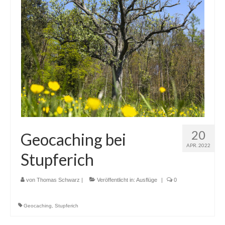
20
Geocaching bei
APR. 2022
Stupferich
von
Thomas Schwarz
|
Veröffentlicht in:
Ausflüge
|
0
Geocaching
,
Stupferich