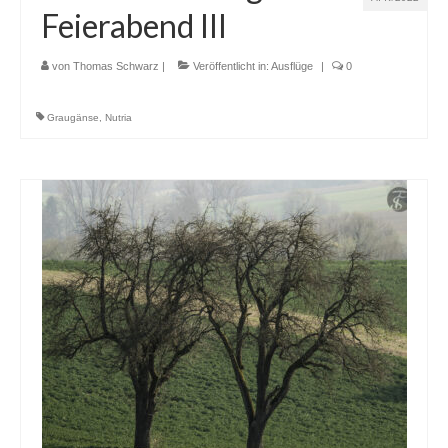
Feierabend III
von
Thomas Schwarz
|
Veröffentlicht in:
Ausflüge
|
0
Graugänse
,
Nutria