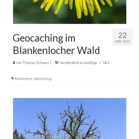
22
Geocaching im
APR. 2022
Blankenlocher Wald
von
Thomas Schwarz
|
Veröffentlicht in:
Ausflüge
|
0
Blankenloch
,
Geocaching